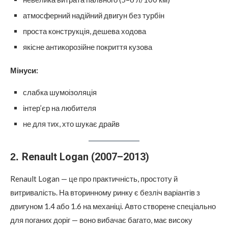
атмосферний надійний двигун без турбін
проста конструкція, дешева ходова
якісне антикорозійне покриття кузова
Мінуси:
слабка шумоізоляція
інтер’єр на любителя
не для тих, хто шукає драйв
Renault Logan (2007–2013)
2.
Renault Logan — це про практичність, простоту й
витривалість. На вторинному ринку є безліч варіантів з
двигуном 1.4 або 1.6 на механіці. Авто створене спеціально
для поганих доріг — воно вибачає багато, має високу