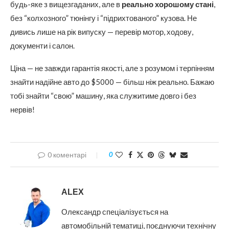
будь-яке з вищезгаданих, але в
реально хорошому стані
,
без “колхозного” тюнінгу і “підрихтованого” кузова. Не
дивись лише на рік випуску — перевір мотор, ходову,
документи і салон.
Ціна — не завжди гарантія якості, але з розумом і терпінням
знайти надійне авто до $5000 — більш ніж реально. Бажаю
тобі знайти “свою” машину, яка служитиме довго і без
нервів!
0 коментарі
0
ALEX
Олександр спеціалізується на
автомобільній тематиці, поєднуючи технічну