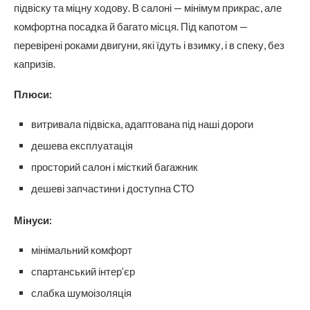
підвіску та міцну ходову. В салоні — мінімум прикрас, але
комфортна посадка й багато місця. Під капотом —
перевірені роками двигуни, які їдуть і взимку, і в спеку, без
капризів.
Плюси:
витривала підвіска, адаптована під наші дороги
дешева експлуатація
просторий салон і місткий багажник
дешеві запчастини і доступна СТО
Мінуси:
мінімальний комфорт
спартанський інтер’єр
слабка шумоізоляція