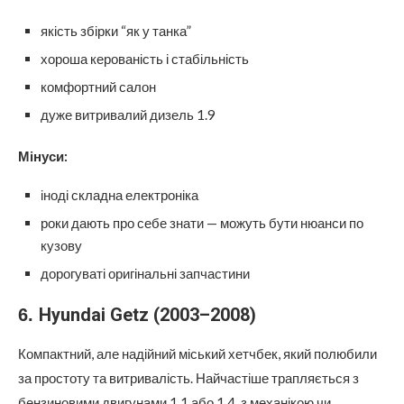
якість збірки “як у танка”
хороша керованість і стабільність
комфортний салон
дуже витривалий дизель 1.9
Мінуси:
іноді складна електроніка
роки дають про себе знати — можуть бути нюанси по
кузову
дорогуваті оригінальні запчастини
Hyundai Getz (2003–2008)
6.
Компактний, але надійний міський хетчбек, який полюбили
за простоту та витривалість. Найчастіше трапляється з
бензиновими двигунами 1.1 або 1.4, з механікою чи