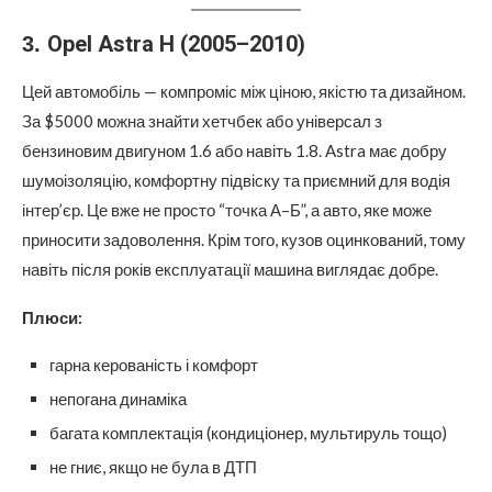
Opel Astra H (2005–2010)
3.
Цей автомобіль — компроміс між ціною, якістю та дизайном.
За $5000 можна знайти хетчбек або універсал з
бензиновим двигуном 1.6 або навіть 1.8. Astra має добру
шумоізоляцію, комфортну підвіску та приємний для водія
інтер’єр. Це вже не просто “точка А–Б”, а авто, яке може
приносити задоволення. Крім того, кузов оцинкований, тому
навіть після років експлуатації машина виглядає добре.
Плюси:
гарна керованість і комфорт
непогана динаміка
багата комплектація (кондиціонер, мультируль тощо)
не гниє, якщо не була в ДТП