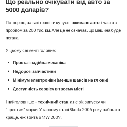
Що реально очікувати від авто за
5000 доларів?
По-перше, за такі гроші ти купуєш
вживане авто
, і часто з
пробігом за 200 тис. км. Але це не означає, що машина буде
погана.
У цьому сегменті головне:
Проста і надійна механіка
Недорогі запчастини
Мінімум електроніки (менше шансів на глюки)
Доступність сервісу в твоєму місті
І найголовніше –
технічний стан
, а не рік випуску чи
“престиж” марки. У гарному стані Skoda 2005 року набагато
краще, ніж вбита BMW 2009.