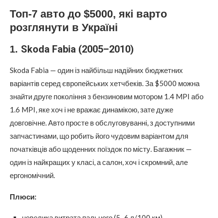
Топ-7 авто до $5000, які варто
розглянути в Україні
Skoda Fabia (2005–2010)
1.
Skoda Fabia — один із найбільш надійних бюджетних
варіантів серед європейських хетчбеків. За $5000 можна
знайти друге покоління з бензиновим мотором 1.4 MPI або
1.6 MPI, яке хоч і не вражає динамікою, зате дуже
довговічне. Авто просте в обслуговуванні, з доступними
запчастинами, що робить його чудовим варіантом для
початківців або щоденних поїздок по місту. Багажник —
один із найкращих у класі, а салон, хоч і скромний, але
ергономічний.
Плюси:
невелика витрата пального (5–6 л/100 км)