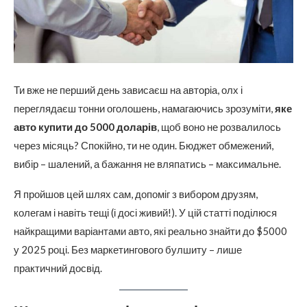
Ти вже не перший день зависаєш на авторіа, олх і
переглядаєш тонни оголошень, намагаючись зрозуміти,
яке
авто купити до 5000 доларів
, щоб воно не розвалилось
через місяць? Спокійно, ти не один. Бюджет обмежений,
вибір – шалений, а бажання не вляпатись – максимальне.
Я пройшов цей шлях сам, допоміг з вибором друзям,
колегам і навіть тещі (і досі живий!). У цій статті поділюся
найкращими варіантами авто, які реально знайти до $5000
у 2025 році. Без маркетингового булшиту – лише
практичний досвід.