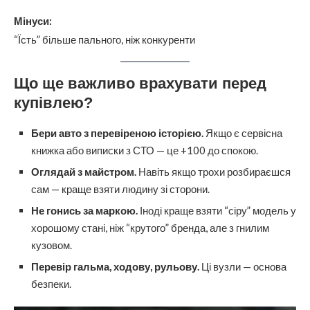
Мінуси:
“Їсть” більше пального, ніж конкуренти
Що ще важливо врахувати перед
купівлею?
Бери авто з перевіреною історією.
Якщо є сервісна
книжка або виписки з СТО — це +100 до спокою.
Оглядай з майстром.
Навіть якщо трохи розбираєшся
сам — краще взяти людину зі сторони.
Не гонись за маркою.
Іноді краще взяти “сіру” модель у
хорошому стані, ніж “крутого” бренда, але з гнилим
кузовом.
Перевір гальма, ходову, рульову.
Ці вузли — основа
безпеки.